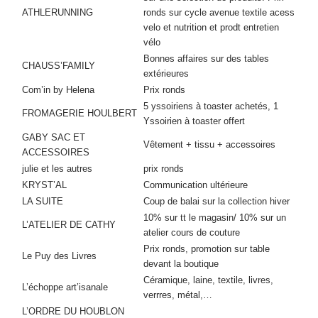
ATHLERUNNING
ronds sur cycle avenue textile acess
velo et nutrition et prodt entretien
vélo
Bonnes affaires sur des tables
CHAUSS’FAMILY
extérieures
Com’in by Helena
Prix ronds
5 yssoiriens à toaster achetés, 1
FROMAGERIE HOULBERT
Yssoirien à toaster offert
GABY SAC ET
Vêtement + tissu + accessoires
ACCESSOIRES
julie et les autres
prix ronds
KRYST’AL
Communication ultérieure
LA SUITE
Coup de balai sur la collection hiver
10% sur tt le magasin/ 10% sur un
L’ATELIER DE CATHY
atelier cours de couture
Prix ronds, promotion sur table
Le Puy des Livres
devant la boutique
Céramique, laine, textile, livres,
L’échoppe art’isanale
verrres, métal,…
L’ORDRE DU HOUBLON