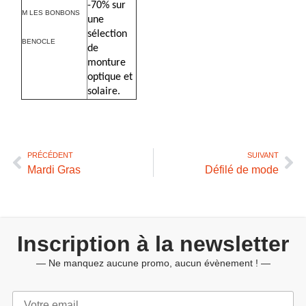
-70% sur
M LES BONBONS
une
sélection
BENOCLE
de
monture
optique et
solaire.
PRÉCÉDENT
SUIVANT
Mardi Gras
Défilé de mode
Inscription à la newsletter
— Ne manquez aucune promo, aucun évènement ! —