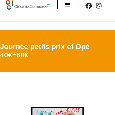
Panneau de gestion des cookies
Journée petits prix et Opé
40€=60€