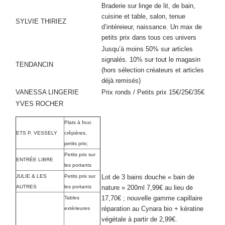
Braderie sur linge de lit, de bain,
cuisine et table, salon, tenue
SYLVIE THIRIEZ
d’intéreieur, naissance. Un max de
petits prix dans tous ces univers
Jusqu’à moins 50% sur articles
signalés. 10% sur tout le magasin
TENDANCIN
(hors sélection créateurs et articles
déjà remisés)
VANESSA LINGERIE
Prix ronds / Petits prix 15€/25€/35€
YVES ROCHER
Plats à four,
ETS P. VESSELY
crêpières,
petits prix;
Petits prix sur
ENTRÉE LIBRE
les portants
JULIE & LES
Petits prix sur
Lot de 3 bains douche « bain de
AUTRES
les portants
nature » 200ml 7,99€ au lieu de
17,70€ ; nouvelle gamme capillaire
Tables
réparation au Cynara bio + kératine
extérieures
végétale à partir de 2,99€.