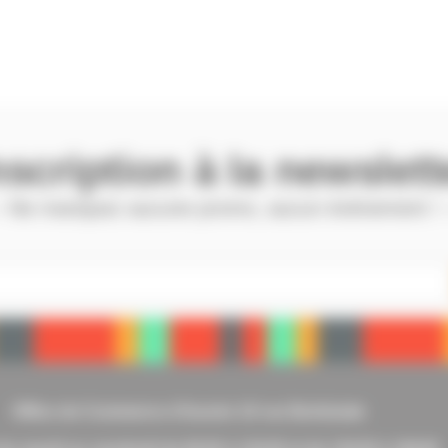
nscription à la newslett
 Ne manquez aucune promo, aucun évènement !
Office de Commerce d’Issoire 10 rue Berbiziale