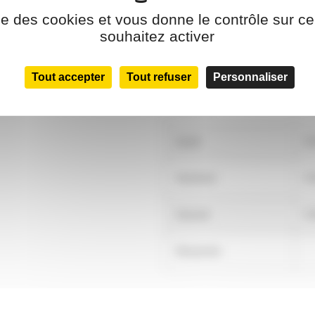
ise des cookies et vous donne le contrôle sur 
Lundi
F
souhaitez activer
Mardi
8:
Tout accepter
Tout refuser
Personnaliser
Mercredi
8:
Jeudi
8:
Vendredi
8:
Samedi
8:
Dimanche