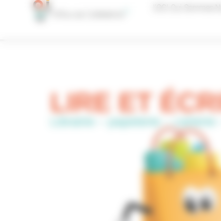
Panneau de gestion des cookies
L’OCI, Qui Sommes-N
LIRE ET ÉCR
Librairie – papeterie – carteri