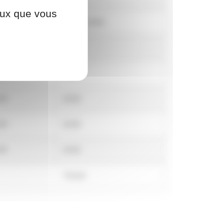
ceux que vous
ermé
14:00 / 19:00
30
19:00
30
19:00
30
19:00
30
19:00
30
19:00
Fermé