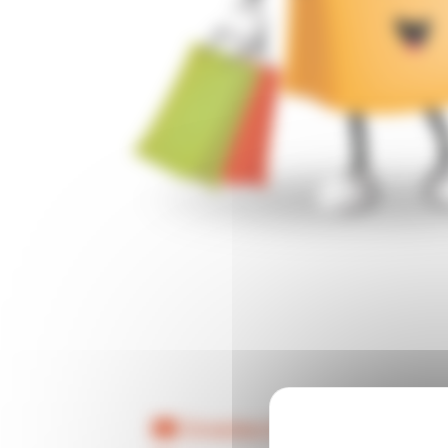
lireetecrire@cegetel.ne