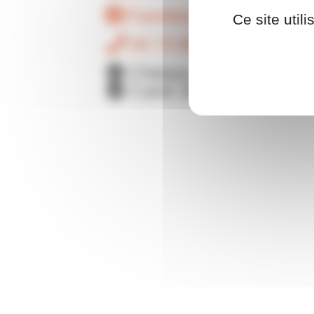
Facebook
Ce site util
04 73 89 26 85
Chèque cadeau OCI
Carte Shopping +