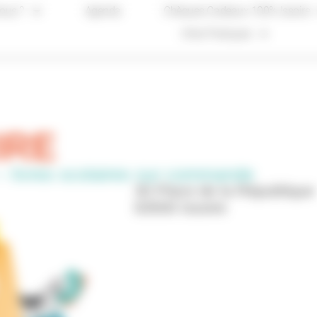
ous ?
Agenda
Chèques Cadeaux 100% Issoire
Infos Pratiques
IRE
e – livres scolaires sur commande
30 Place de la République
63500 Issoire