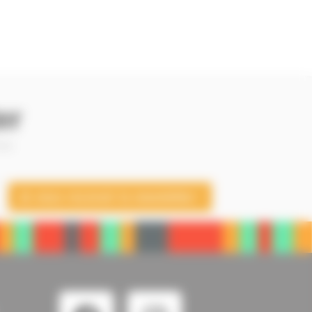
er
 —