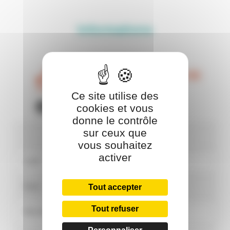
Informations
04 73 54 96 92 / 06 79 99
54 82
Ce site utilise des
Chèque cadeau OCI
cookies et vous
donne le contrôle
sur ceux que
Horaires
vous souhaitez
activer
Lundi
8:30
19:30
Tout accepter
Mardi
8:30
19:30
Tout refuser
Mercredi
8:30
19:30