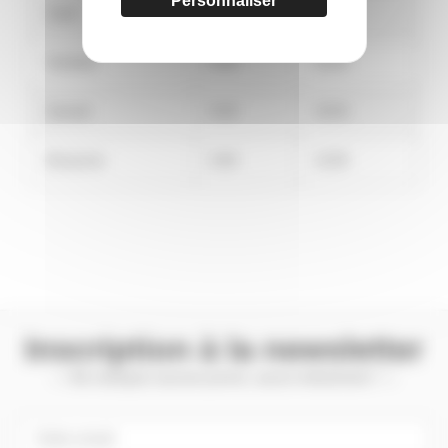
Personnaliser
Jeudi
8:30
19:30
Vendredi
8:30
19:30
Samedi
8:30
19:30
Dimanche
8:30
13:00
Inscription à la newsletter
— Ne manquez aucune promo, aucun évènement ! —