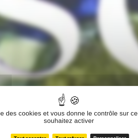
ise des cookies et vous donne le contrôle sur 
souhaitez activer