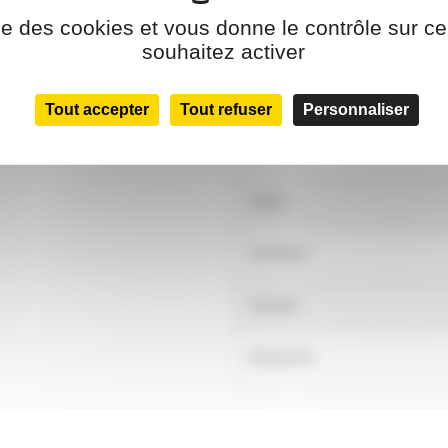
ise des cookies et vous donne le contrôle sur 
Lundi
souhaitez activer
Mardi
Tout accepter
Tout refuser
Personnaliser
Mercredi
Jeudi
Vendredi
Samedi
Dimanche