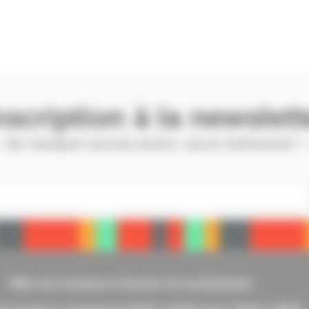
nscription à la newslett
 Ne manquez aucune promo, aucun évènement !
Office de Commerce d’Issoire 10 rue Berbiziale