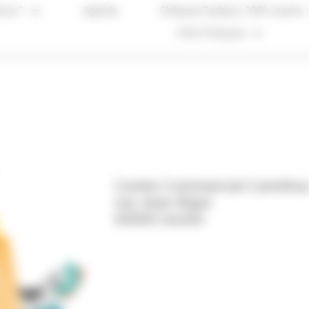
ous ?
Agenda
Chèques Cadeaux 100% Issoire
Infos Pratiques
Centre Commercial Carrefour
rue Jean Bigot
63500 Issoire