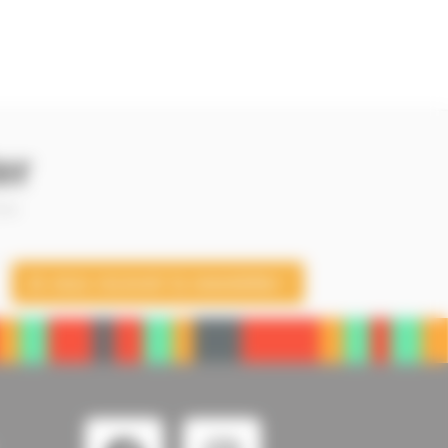
er
 —