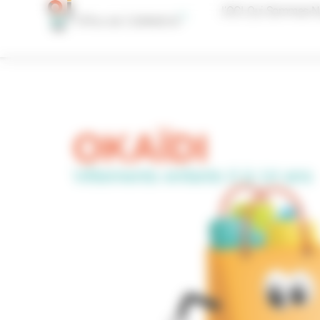
Panneau de gestion des cookies
L’OCI, Qui Sommes-N
OKAÏDI
Vêtements enfants 0 à 14 ans