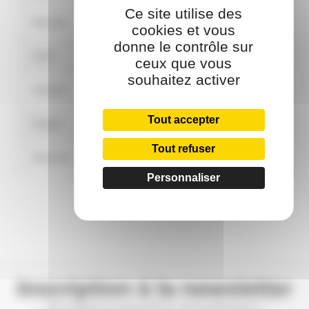
Ce site utilise des
Mercredi
9:30
18:30
cookies et vous
donne le contrôle sur
Jeudi
9:30
18:30
ceux que vous
souhaitez activer
Vendredi
9:30
18:30
Tout accepter
Samedi
9:00
18:00
Tout refuser
Dimanche
Fermé
Personnaliser
Inscription à la newsletter
— Ne manquez aucune promo, aucun évènement ! —