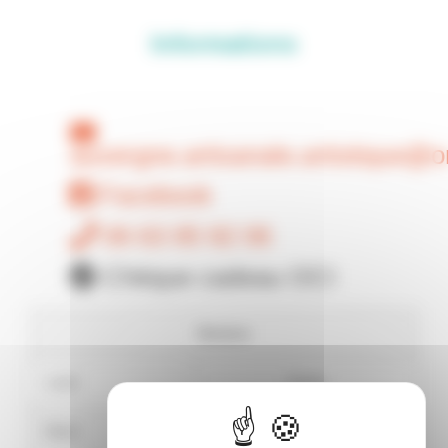
Informations
auvergne.artisanale.artistique@o
Facebook
06 63 95 92 06
Chèque cadeau OCI
Horaires
Lundi
Fermé
Mardi
9:30
18:30