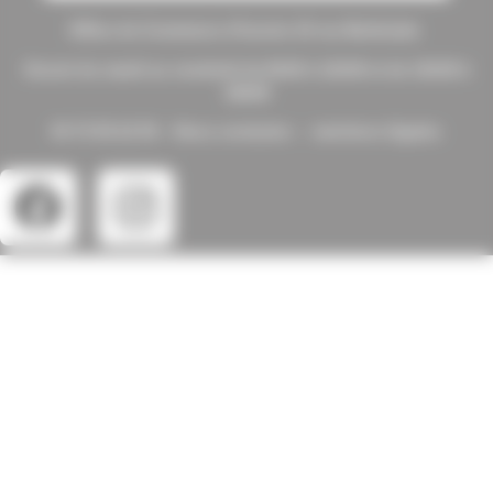
Office de Commerce d’Issoire 10 rue Berbiziale
Ouvert du mardi au vendredi de 8h30 à 12h30 et de 13h30 à
18h00
04 73 55 22 55 –
Nous contacter
–
mentions légales