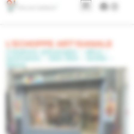
Panneau de gestion des cookies
L’ECHOPPE ART’ISANALE
Créations artisanales – déco –
luminaires – bien être – textile –
bijoux