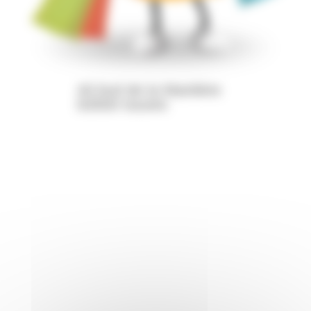
44 bvd de la Manlière
63500 Issoire