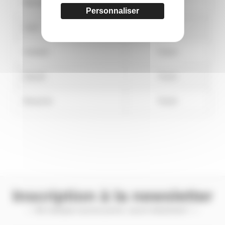
Mercredi
Fermé
Personnaliser
Jeudi
Fermé
Vendredi
Fermé
Samedi
Fermé
Dimanche
Fermé
Inscription à la newsletter
— Ne manquez aucune promo, aucun évènement ! —