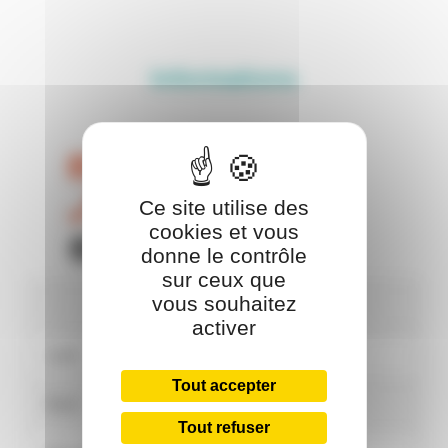
Informations
Facebook
04 73 89 23 39
Ce site utilise des
cookies et vous
Chèque cadeau OCI
donne le contrôle
sur ceux que
vous souhaitez
Horaires
activer
Lundi
Fermé
Tout accepter
Mardi
Fermé
Tout refuser