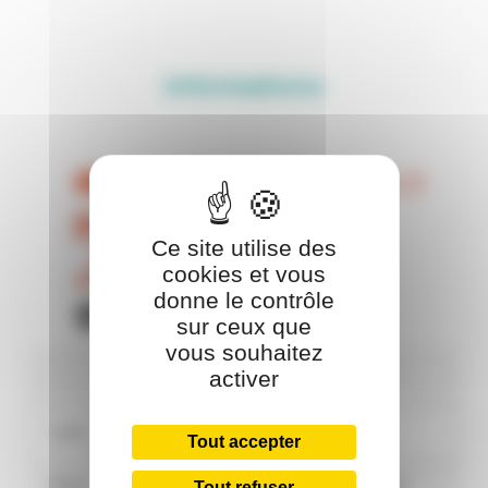
Informations
martinbarbara@orange.fr
Facebook
Ce site utilise des
06 45 75 32 31
cookies et vous
donne le contrôle
Chèque cadeau OCI
sur ceux que
vous souhaitez
activer
Horaires
Lundi
Fermé
Tout accepter
Mardi
10:00 / 12:00
15:00 / 18:00
Tout refuser