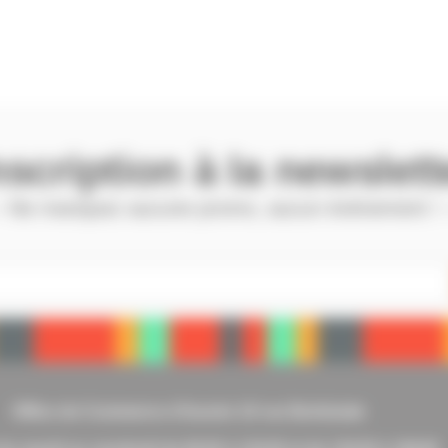
nscription à la newslett
 Ne manquez aucune promo, aucun évènement !
Office de Commerce d’Issoire 10 rue Berbiziale