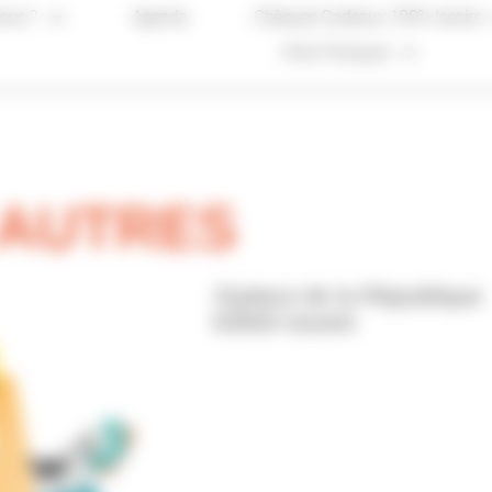
ous ?
Agenda
Chèques Cadeaux 100% Issoire
Infos Pratiques
 AUTRES
31place de la République
63500 Issoire