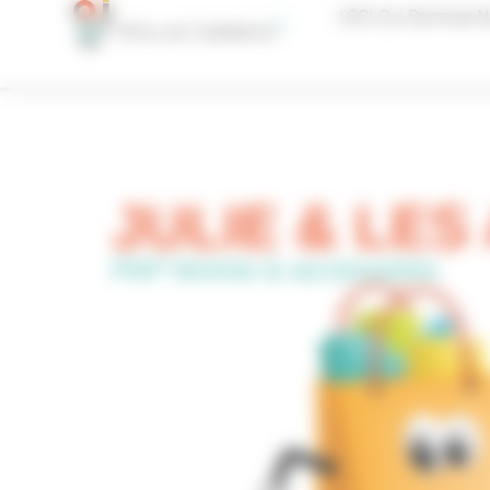
Panneau de gestion des cookies
L’OCI, Qui Sommes-N
JULIE & LES
PAP femme & accessoires