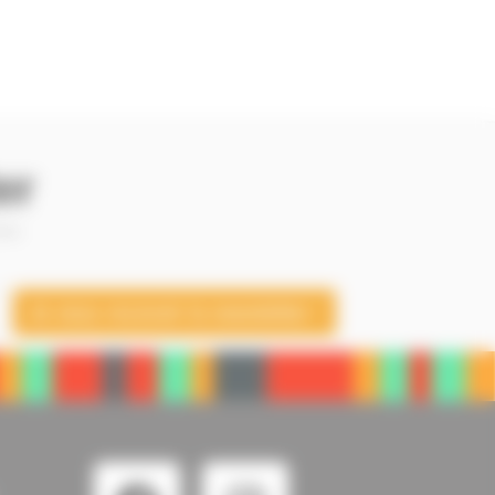
er
 —