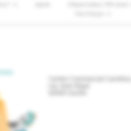
ous ?
Agenda
Chèques Cadeaux 100% Issoire
Infos Pratiques
mmes
Centre Commercial Carrefour
rue Jean Bigot
63500 Issoire