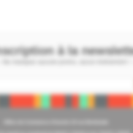
nscription à la newslett
 Ne manquez aucune promo, aucun évènement !
Office de Commerce d’Issoire 10 rue Berbiziale