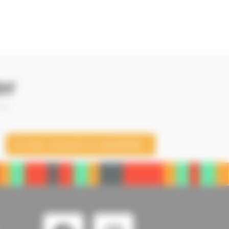
er
 —