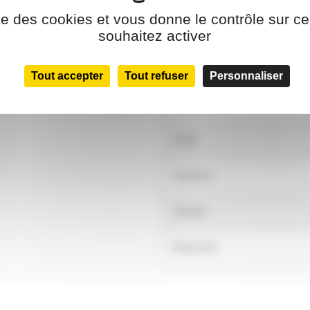
ise des cookies et vous donne le contrôle sur 
Lundi
souhaitez activer
Mardi
Tout accepter
Tout refuser
Personnaliser
Mercredi
Jeudi
Vendredi
Samedi
Dimanche