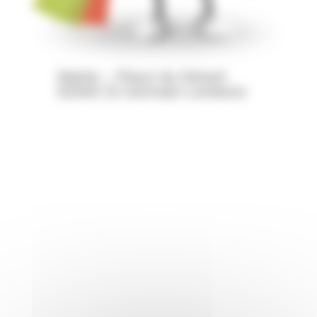
Mairie – Place du Désert
63340 St Germain Lembron