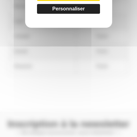
Mercredi
Fermé
Personnaliser
Jeudi
Fermé
Vendredi
Fermé
Samedi
Fermé
Dimanche
Fermé
Inscription à la newsletter
— Ne manquez aucune promo, aucun évènement ! —