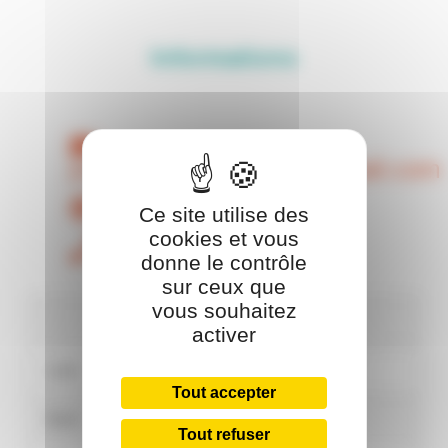
Informations
judoclubstgerminois@gmail.com
Site Web
Ce site utilise des
cookies et vous
06 11 32 09 89
donne le contrôle
sur ceux que
vous souhaitez
Horaires
activer
Lundi
Fermé
Tout accepter
Mardi
Fermé
Tout refuser