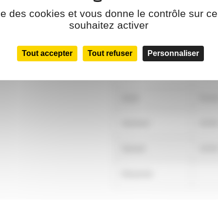
ise des cookies et vous donne le contrôle sur 
Lundi
souhaitez activer
Mardi
10:00
Tout accepter
Tout refuser
Personnaliser
Mercredi
Ferm
Jeudi
Ferm
Vendredi
10:00
Samedi
10:00
Dimanche