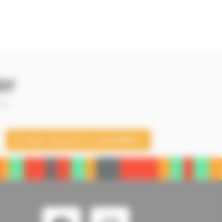
er
 —