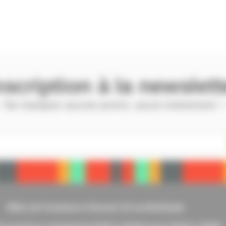
nscription à la newslett
 Ne manquez aucune promo, aucun évènement !
Office de Commerce d’Issoire 10 rue Berbiziale