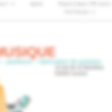
ous ?
Agenda
Chèques Cadeaux 100% Issoire
Infos Pratiques
MUSIQUE
– partitions – fabrication de guitares
10 bd de la Manlière
63500 Issoire