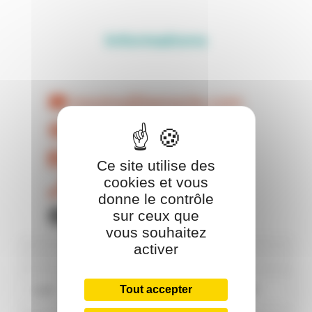
Informations
issoire@benocle.com
Site Web
Facebook
Ce site utilise des
cookies et vous
04 75 55 11 22
donne le contrôle
Chèque cadeau OCI
sur ceux que
vous souhaitez
activer
Horaires
Tout accepter
Lundi
Fermé
14:00 / 18:00