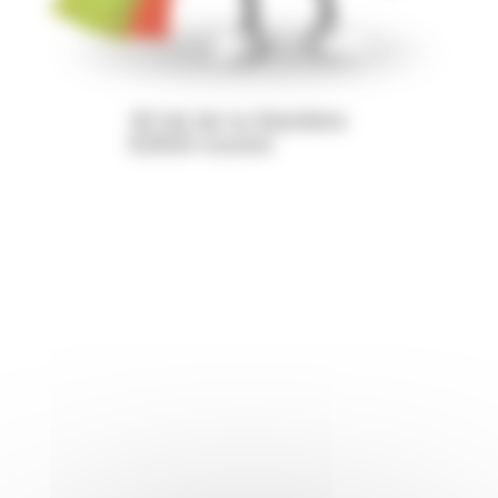
30 bd de la Manlière
63500 Issoire