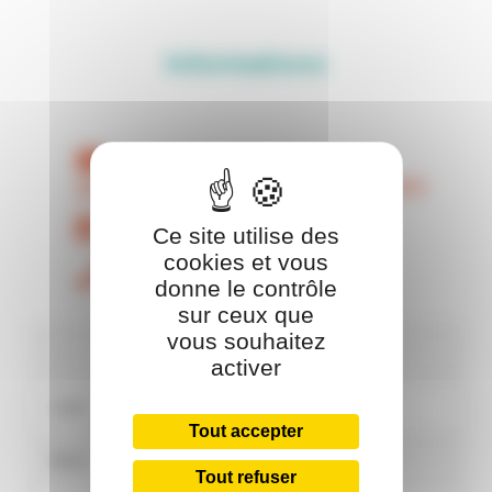
Informations
poulpelunaire@hotmail.com
Facebook
Ce site utilise des
cookies et vous
04 73 55 93 24
donne le contrôle
sur ceux que
vous souhaitez
Horaires
activer
Lundi
Fermé
Tout accepter
Mardi
Fermé
Tout refuser