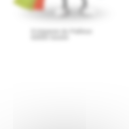
9 impasse du Pailloux
63500 Issoire