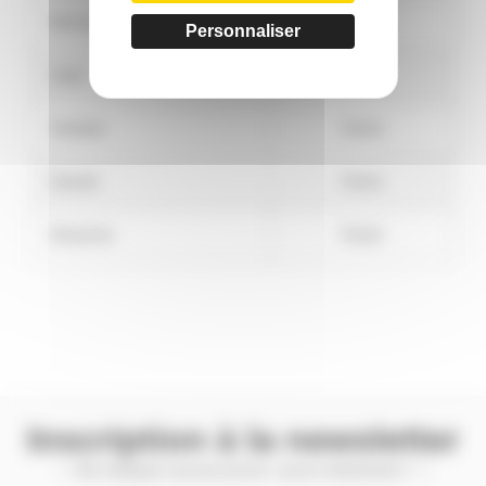
Mercredi
Fermé
Personnaliser
Jeudi
Fermé
Vendredi
Fermé
Samedi
Fermé
Dimanche
Fermé
Inscription à la newsletter
— Ne manquez aucune promo, aucun évènement ! —