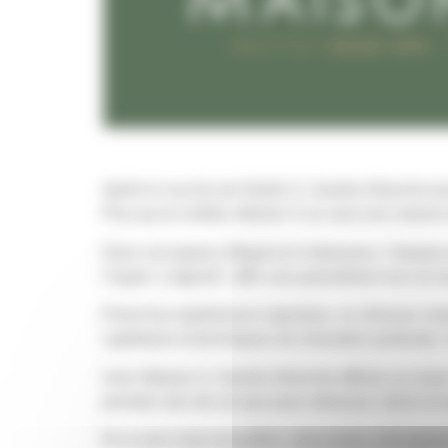
Après le succès de Studio S, Sandra Allanche po
Plus qu’un institut, Maison S se veut une maison 
Dans cet espace élégant et chaleureux, l’équipe p
l’esprit. L’objectif : offrir une parenthèse hors du
Parmi les expériences signature, on retrouve not
capillaires et techniques de relaxation profonde. 
Avec Maison S, Sandra Allanche affirme sa vision 
prendre soin de soi que pour retrouver calme et 
Et si vous vous accordiez, vous aussi, une paus