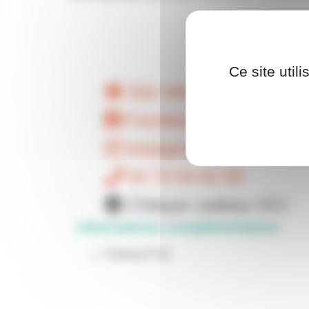
Ce site util
Site Web
Facebook
Instagram
04 73 54 62 95
Chèque cadeau OCI
Informations complémentaires
Parking Privé