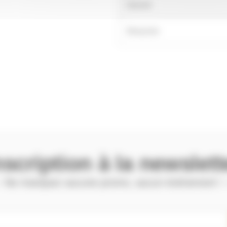
Samedi
Dimanche
nscription à la newslett
 Ne manquez aucune promo, aucun évènement !