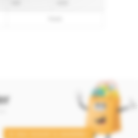
9:00
18:00
Fermé
er
 —