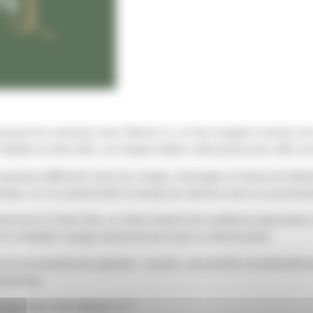
ursuit son aventure avec Maison S, un lieu imaginé comme une v
dédiée au bien-être, où chaque détail a été pensé pour offrir un
ropose différents soins du visage, massages et rituels de déten
 temps, où l’on prend enfin le temps de ralentir et de se reconnect
amment le Head Spa, un rituel inspiré des traditions japonaise
Un véritable voyage sensoriel qui invite au lâcher-prise.
d’une beauté plus globale : sincère, sensorielle et profondément
harmonie.
e bien-être chez Maison S ?