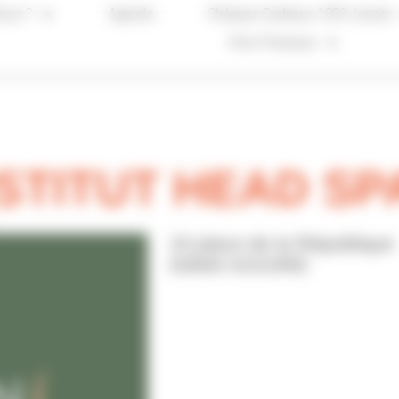
ous ?
Agenda
Chèques Cadeaux 100% Issoire
Infos Pratiques
STITUT HEAD SP
24 place de la République
63500 ISSOIRE