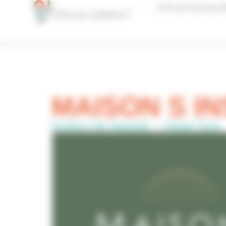
Panneau de gestion des cookies
L’OCI, Qui Sommes-N
MAISON S IN
Institut de beauté – Head Spa