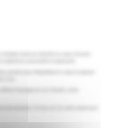
éritable bulle de sérénité au cœur d’Issoire.
e expérience sensorielle et apaisante.
te, pensés pour rééquilibrer le corps et apaiser
er à soi.
s mêlant massage du cuir chevelu, soins
 bienveillante. Un lieu où l’on vient autant pour