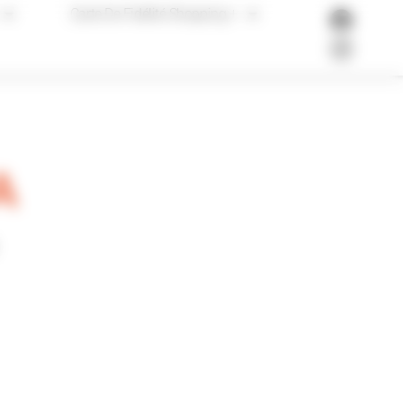
Carte De Fidélité Shopping +
A