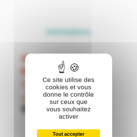
Informations
Site Web
Facebook
Ce site utilise des
Instagram
cookies et vous
donne le contrôle
06 28 83 10 40
sur ceux que
Chèque cadeau OCI
vous souhaitez
activer
Horaires
Tout accepter