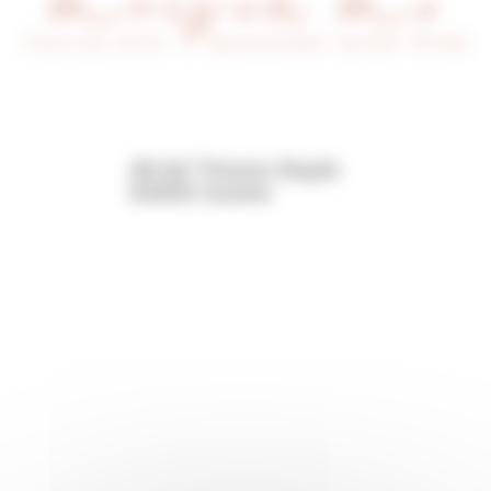
48 bd Triozon Bayle
63500 Issoire