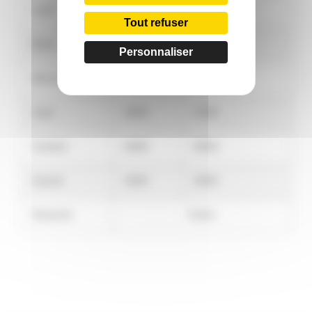
Lundi
Fermé
14h00-18h30
Tout refuser
Mardi
10h00
20h00
Personnaliser
Mercredi
10h00
17h00
Jeudi
10h00
17h00
Vendredi
10h00
20h00
Samedi
10h00
16h00
Dimanche
Fermé