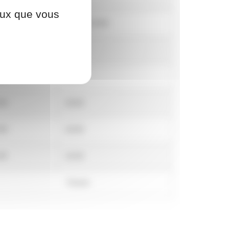
ceux que vous
ermé
14:00 / 18:00
00
18:00
00
18:00
00
18:00
00
18:00
00
16:00
Fermé