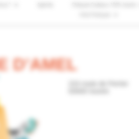
ous ?
Agenda
Chèques Cadeaux 100% Issoire
Infos Pratiques
E D’AMEL
224 route de Perrier
63500 Issoire