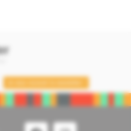
er
 —