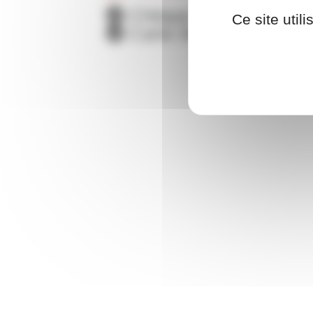
Chèque cadeau OCI
Ce site util
Carte Shopping +