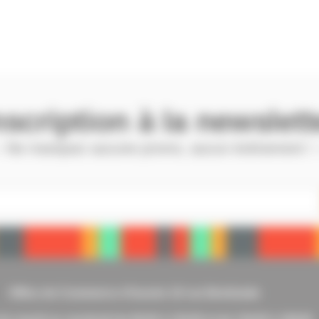
nscription à la newslett
 Ne manquez aucune promo, aucun évènement !
Office de Commerce d’Issoire 10 rue Berbiziale