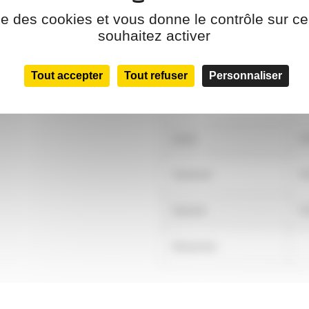
ise des cookies et vous donne le contrôle sur 
Lundi
F
souhaitez activer
Mardi
9:
Tout accepter
Tout refuser
Personnaliser
Mercredi
9:
Jeudi
9:
Vendredi
9:
Samedi
9:
Dimanche